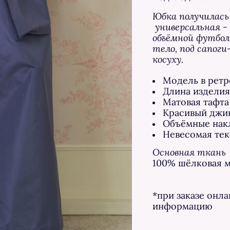
Юбка получилась
универсальная - 
объёмной футбол
тело, под сапог
косуху.
Модель в ретр
Длина издели
Матовая тафта
Красивый джи
​Объёмные на
Невесомая тек
Основная ткань
100% шёлковая м
*при заказе онл
информацию