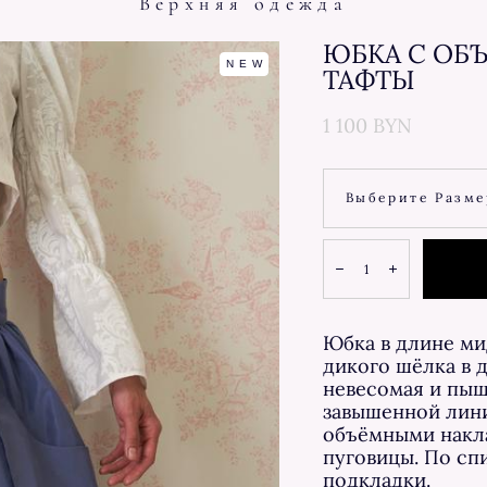
Верхняя одежда
ЮБКА С ОБ
NEW
ТАФТЫ
1 100 BYN
Выберите Разме
Юбка в длине ми
дикого шёлка в 
невесомая и пыш
завышенной лини
объёмными накла
пуговицы. По сп
подкладки.