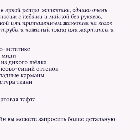
 в яркой ретро-эстетике, однако очень
носим с кедами и майкой без рукавов,
кой или приталенным жакетом на голое
и-трубы и кожаный плащ или мартинсы и
о-эстетике
я миди
 из дикого шёлка
нсово-синий оттенок
кладные карманы
стура ткани
атовая тафта
айн вы можете запросить более детальную