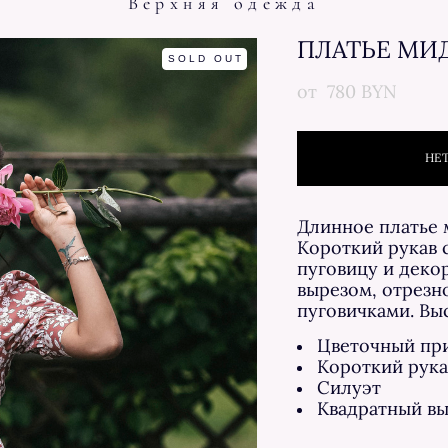
Верхняя одежда
ПЛАТЬЕ МИ
SOLD OUT
от 780 BYN
НЕ
Длинное платье 
Короткий рукав с
пуговицу и деко
вырезом, отрезн
пуговичками. Вы
Цветочный пр
Короткий рука
Силуэт
Квадратный вы