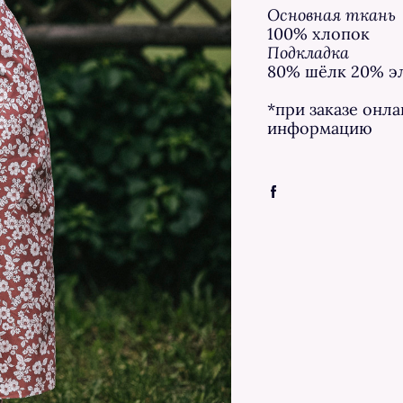
Основная ткань
100% хлопок
Подкладка
80% шёлк 20% э
*при заказе онл
информацию