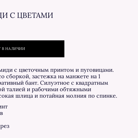
ДИ С ЦВЕТАМИ
Т В НАЛИЧИИ
миди с цветочным принтом и пуговицами.
о сборкой, застежка на манжете на 1
ративный бант. Силуэтное с квадратным
ой талией и рабочими обтяжными
сокая шлица и потайная молния по спинке.
инт
в
рез